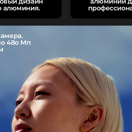
Новый дизайн
алюминий д
о алюминия.
профессиона
камера.
по 48о Мп
м