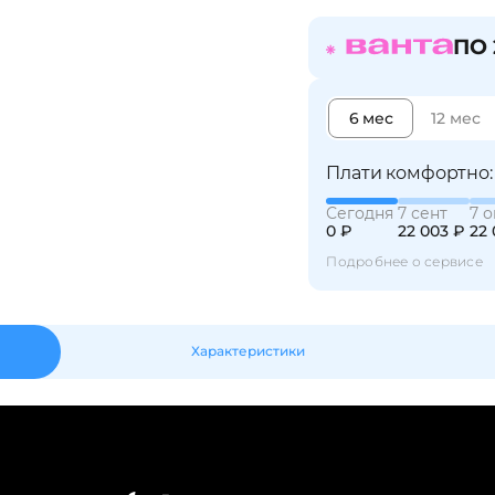
ПО 
Получайте товар
выбранный способом
6 мес
12 мес
Оставшиеся
75
% будут
списываться
с вашей карты
по
25
%
каждые 2 недели
Плати комфортно:
Сегодня
7 сент
7 о
0 ₽
22 003 ₽
22 
Подробнее о сервисе
Подробнее
об оплате Плайтом
Характеристики
25
раз в 2
Остались вопросы?
недели
8 800 302-02-51