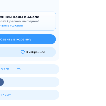
учшей цены в Анапе
ле? Сделаем выгоднее!
треть условия
бавить в корзину
В избранное
512 ГБ
1 ТБ
M + eSIM