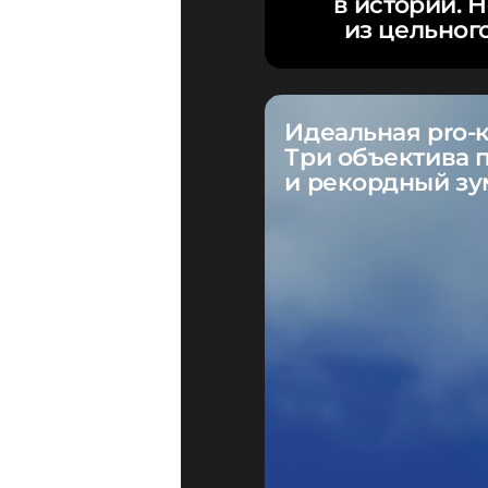
в истории. 
из цельног
Идеальная pro-
Три объектива 
и рекордный зу