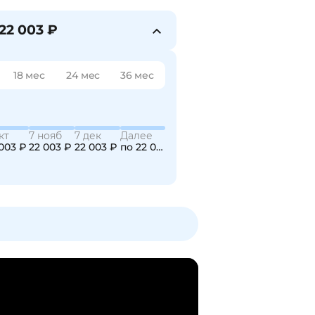
22 003 ₽
18 мес
24 мес
36 мес
кт
7 нояб
7 дек
Далее
003 ₽
22 003 ₽
22 003 ₽
по 22 003 ₽