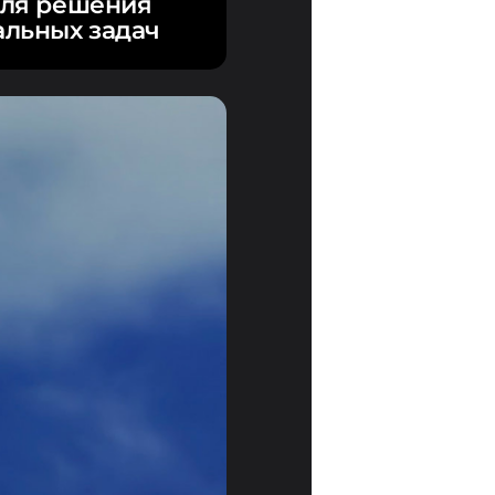
ля решения
льных задач