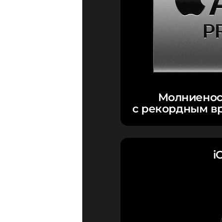
Молниенос
с рекордным в
i