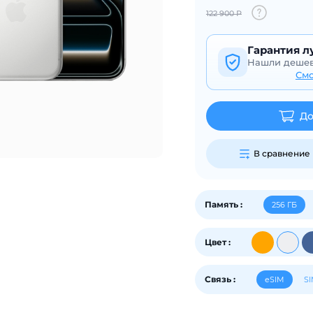
на части
без переплат
122 900 Р
Гарантия л
Нашли дешев
График платежей
Смо
До
Сегодня
25
%
В сравнение
Память :
256 ГБ
Добавляйте товары
в корзину
Цвет :
Оплачивайте сегодня только
Связь :
eSIM
SI
25
% картой любого банка