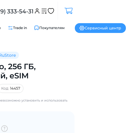
99) 333-54-31
Сервисный центр
и
Trade in
Покупателям
RuStore
o, 256 ГБ,
й, eSIM
Код:
14457
Закрыть
 невозможно установить и использовать