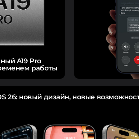
ный A19 Pro
ременем работы
OS 26: новый дизайн, новые возможнос