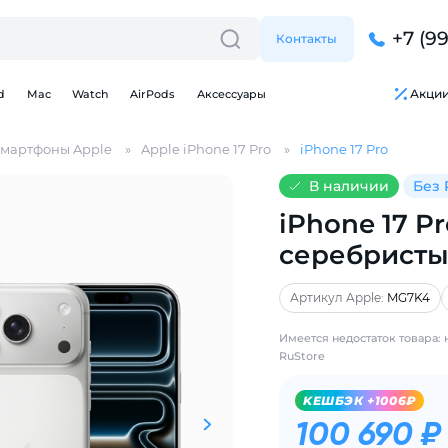
+7 (9
Контакты
Акци
d
Mac
Watch
AirPods
Аксессуары
мартфоны Apple
Apple iPhone 17 Pro
iPhone 17 Pro
В наличии
Без 
iPhone 17 Pr
серебристы
Артикул Apple:
MG7K4
Имеется недостаток товара:
RuStore
Для клиентов всех банков
KЕШБЭК +1006₽
100 690 ₽
Разбейте
оплату