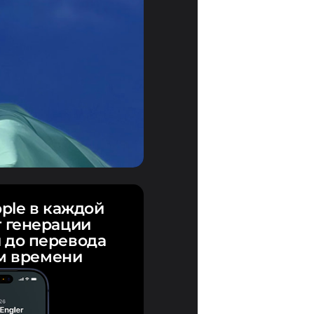
ple в каждой
т генерации
 до перевода
м времени