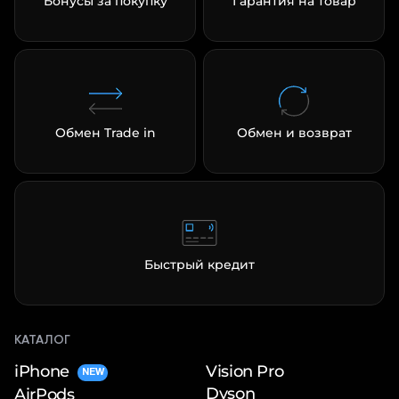
Бонусы за покупку
Гарантия на товар
Обмен Trade in
Обмен и возврат
раз в 2 недели
Быстрый кредит
КАТАЛОГ
iPhone
Vision Pro
NEW
Dyson
AirPods