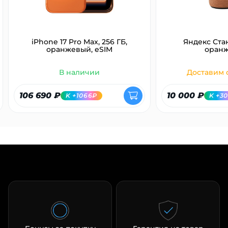
об оплате Плайтом
iPhone 17 Pro Max, 256 ГБ,
Яндекс Ста
оранжевый, eSIM
оран
Остались вопросы?
25
В наличии
Доставим с
8 800 302-02-51
plait.ru
раз в 2
106 690 ₽
10 000 ₽
K +1066₽
K +3
недели