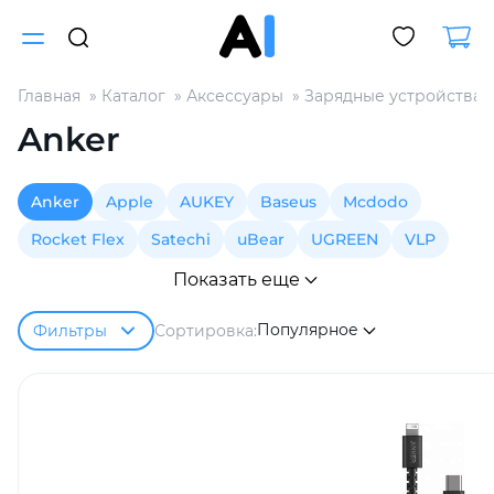
Главная
Каталог
Аксессуары
Зарядные устройства
Для клиентов всех банков
Anker
Разбейте
Anker
Apple
AUKEY
Baseus
Mcdodo
оплату
на части
Rocket Flex
Satechi
uBear
UGREEN
VLP
без переплат
Показать еще
Популярное
Сортировка:
Фильтры
График платежей
Сегодня
25
%