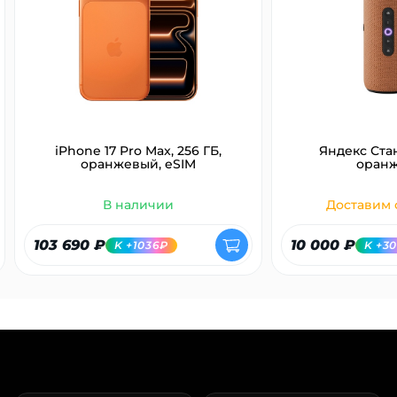
об оплате Плайтом
Остались вопросы?
25
8 800 302-02-51
iPhone 17 Pro Max, 256 ГБ,
Яндекс Ста
plait.ru
раз в 2
оранжевый, eSIM
оран
недели
В наличии
Доставим с
103 690 ₽
10 000 ₽
K +1036₽
K +3