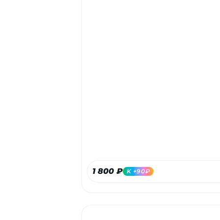
1 800 ₽
K +90₽