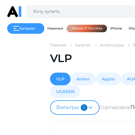
Каталог
Новинки
iPhone 17 Pro Max
iPhone
iPa
Главная
Каталог
Аксессуары
VLP
VLP
Anker
Apple
AU
UGREEN
П
Фильтры
Сортировка:
1