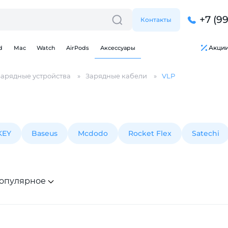
+7 (9
Контакты
Акци
d
Mac
Watch
AirPods
Аксессуары
Зарядные устройства
Зарядные кабели
VLP
KEY
Baseus
Mcdodo
Rocket Flex
Satechi
опулярное
Для клиентов всех банков
Разбейте
оплату