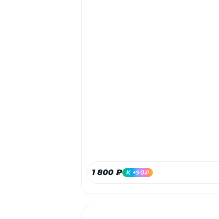
1 800 ₽
K +90₽