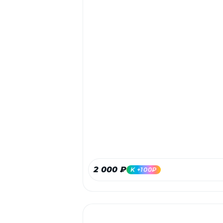
2 000 ₽
K +100₽