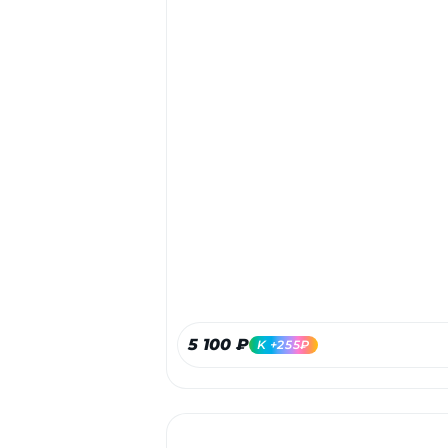
5 100 ₽
K +255₽