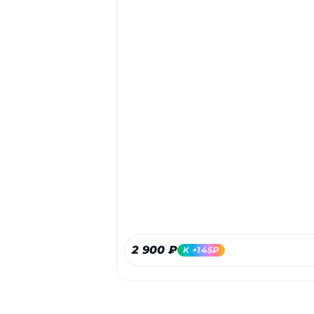
2 900 ₽
K +145₽