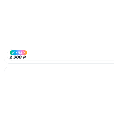
K +115₽
2 300 ₽