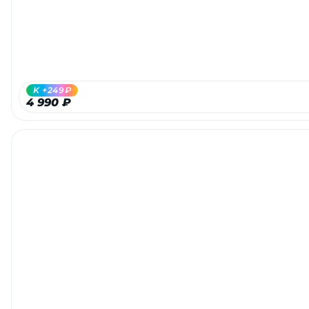
K +249₽
4 990 ₽