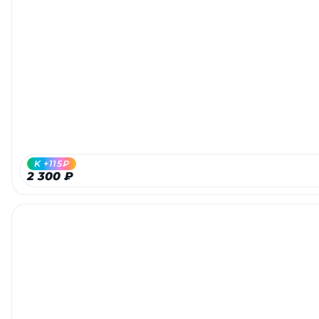
K +115₽
2 300 ₽