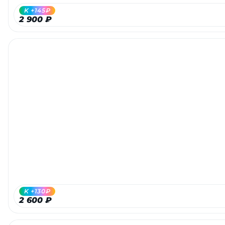
K +145₽
2 900 ₽
раз в 2 недели
K +130₽
2 600 ₽