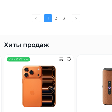
1
2
3
Хиты продаж
Без RuStore