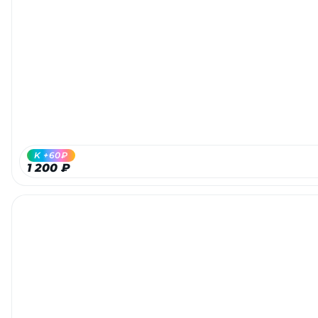
K +60₽
1 200 ₽