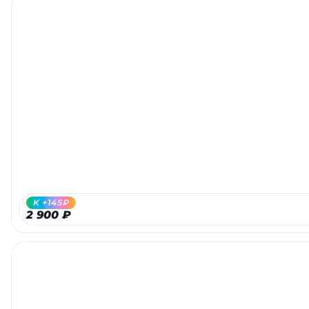
K +145₽
2 900 ₽