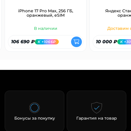
iPhone 17 Pro Max, 256 ГБ,
Яндекс Ста
оранжевый, eSIM
оран
В наличии
Доставим с
106 690 ₽
10 000 ₽
K +1066₽
K +3
Бонусы за покупку
Гарантия на товар