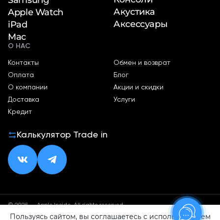
Акустика
Apple Watch
Аксессуары
iPad
Mac
О НАС
Контакты
Обмен и возврат
Оплата
Блог
О компании
Акции и скидки
Доставка
Услуги
Кредит
Калькулятор Trade in
© 2026 — Apple Inside. All rights reserved.
Пользуясь сайтом, вы соглашаетесь с использованием
Политика конфиденциальности
Оферта