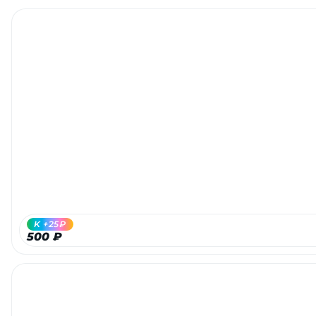
K +25₽
500 ₽