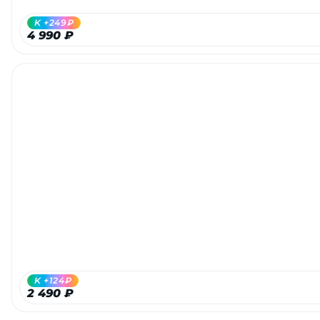
K +249₽
4 990 ₽
K +124₽
2 490 ₽