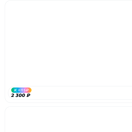
K +115₽
2 300 ₽