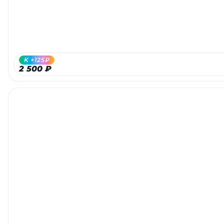
K +125₽
2 500 ₽