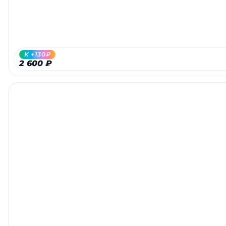
об оплате Плайтом
K +130₽
Остались вопросы?
2 600 ₽
25
8 800 302-02-51
plait.ru
раз в 2
недели