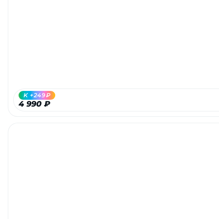
Добавляйте товары
в корзину
Оплачивайте сегодня только
25
% картой любого банка
K +249₽
Получайте товар
4 990 ₽
выбранный способом
Оставшиеся
75
% будут
списываться
с вашей карты
по
25
%
каждые 2 недели
Подробнее