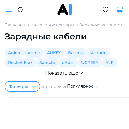
Главная
Каталог
Аксессуары
Зарядные устройства
Для клиентов всех банков
Зарядные кабели
Разбейте
Anker
Apple
AUKEY
Baseus
Mcdodo
оплату
на части
Rocket Flex
Satechi
uBear
UGREEN
VLP
без переплат
Показать еще
Популярное
Сортировка:
Фильтры
График платежей
Сегодня
25
%