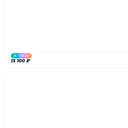
Добавляйте товары
в корзину
Оплачивайте сегодня только
25
% картой любого банка
K +393₽
Получайте товар
13 100 ₽
выбранный способом
Оставшиеся
75
% будут
списываться
с вашей карты
по
25
%
каждые 2 недели
Подробнее