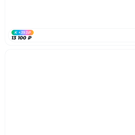
об оплате Плайтом
K +393₽
Остались вопросы?
13 100 ₽
25
8 800 302-02-51
plait.ru
раз в 2
недели