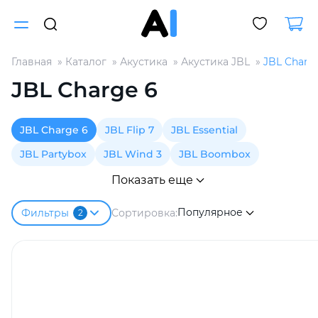
Главная
Каталог
Акустика
Акустика JBL
JBL Charg
Для клиентов всех банков
JBL Charge 6
Разбейте
JBL Charge 6
JBL Flip 7
JBL Essential
оплату
на части
JBL Partybox
JBL Wind 3
JBL Boombox
без переплат
Показать еще
Популярное
Сортировка:
Фильтры
2
График платежей
Сегодня
25
%