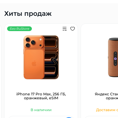
Хиты продаж
Без RuStore
iPhone 17 Pro Max, 256 ГБ,
Яндекс Ста
оранжевый, eSIM
оран
В наличии
Доставим с