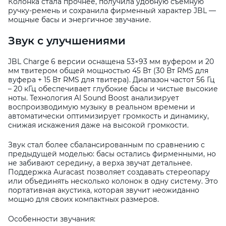
Колонка стала прочнее, получила удобную съёмную
ручку-ремень и сохранила фирменный характер JBL —
мощные басы и энергичное звучание.
Звук с улучшениями
JBL Charge 6 версии оснащена 53×93 мм вуфером и 20
мм твитером общей мощностью 45 Вт (30 Вт RMS для
вуфера + 15 Вт RMS для твитера). Диапазон частот 56 Гц
– 20 кГц обеспечивает глубокие басы и чистые высокие
ноты. Технология AI Sound Boost анализирует
воспроизводимую музыку в реальном времени и
автоматически оптимизирует громкость и динамику,
снижая искажения даже на высокой громкости.
Звук стал более сбалансированным по сравнению с
предыдущей моделью: басы остались фирменными, но
не забивают середину, а верха звучат детальнее.
Поддержка Auracast позволяет создавать стереопару
или объединять несколько колонок в одну систему. Это
портативная акустика, которая звучит неожиданно
мощно для своих компактных размеров.
Особенности звучания: