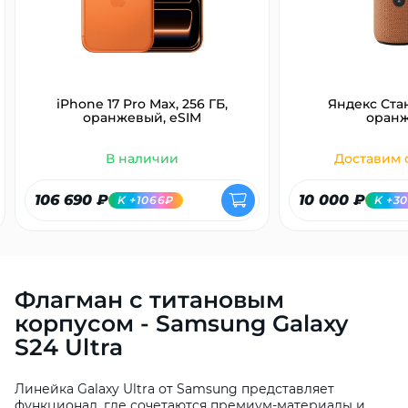
об оплате Плайтом
iPhone 17 Pro Max, 256 ГБ,
Яндекс Ста
Остались вопросы?
25
оранжевый, eSIM
оран
8 800 302-02-51
plait.ru
В наличии
Доставим с
раз в 2
недели
106 690 ₽
10 000 ₽
K +1066₽
K +3
Флагман с титановым
корпусом - Samsung Galaxy
S24 Ultra
Линейка Galaxy Ultra от Samsung представляет
функционал, где сочетаются премиум-материалы и