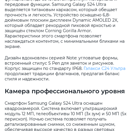
передовые функции. Samsung Galaxy S24 Ultra
выделяется титановым каркасом, который обещает
прочность и легкость. Устройство оснащено 6,8-
дюймовым плоским дисплеем Dynamic AMOLED 2X,
который обладает рекордной пиковой яркостью и
защищён стеклом Corning Gorilla Armor.
Характеристики этого смартфона позволяет
наслаждаться контентом, с минимальными бликами на
раз в 2 недели
экране.
Дизайн вдохновлен серией Note: угловатые формы,
встроенный стилус S Pen для заметок и рисунков.
Корпус защищен по стандарту IP68.
Гэлакси С24 Ультра
продолжает традиции флагманов, предлагая баланс
стиля и надежности.
Камера профессионального уровня
Смартфон Samsung Galaxy S24 Ultra оснащен
квадрокамерой. Система включает ультраширокий
модуль 12 МП, телеобъективы 10 МП (3x зум) и 50 МП (5x
перископ). Ночью система позволяет получать
детализированные снимки, со сниженным шумом,
обеспечивая высокое качество в разных световых