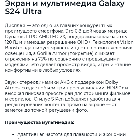
Экран и мультимедиа Galaxy
S24 Ultra
Дисплей — это одно из главных конкурентных
преимуществ смартфона. Это 6,8-дюймовая матрица
Dynamic LTPO AMOLED 2X, поддерживающая частоту
120 Гц и имеющая разрешение QHD+. Технология Vision
Booster адаптирует яркость и цвета в разных условиях
освещения, а Gorilla Armor (покрытие) снижает
отражения на 75% по сравнению с предыдущими
моделями. Это делает просмотр видео, игры и чтение
комфортными в любых условиях.
Звук - стереодинамики AKG с поддержкой Dolby
Atmos, создает объем при прослушивании. HDR10+ и
высокая пиковая яркость рай для стриминга фильмов
и сериалов. Стилус S Pen добавляет удобства для
редактирования контента прямо на экране — от
заметок до точной ретушевки фото.
Преимущества мультимедиа:
Адаптивная частота для плавности и экономии