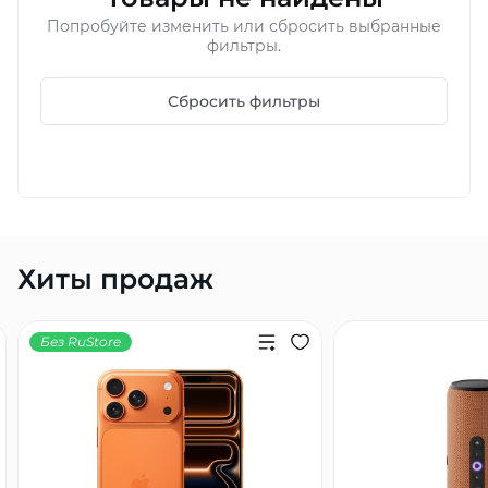
Попробуйте изменить или сбросить выбранные
Добавляйте товары
фильтры.
в корзину
Сбросить фильтры
Оплачивайте сегодня только
25
% картой любого банка
Получайте товар
выбранный способом
Хиты продаж
Оставшиеся
75
% будут
Без RuStore
списываться
с вашей карты
по
25
%
каждые 2 недели
Подробнее