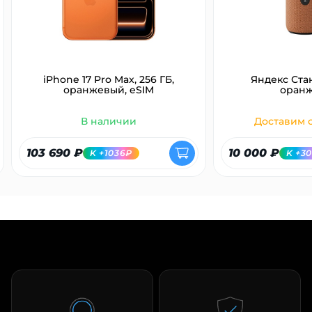
об оплате Плайтом
iPhone 17 Pro Max, 256 ГБ,
Яндекс Ста
Остались вопросы?
25
оранжевый, eSIM
оран
8 800 302-02-51
plait.ru
В наличии
Доставим с
раз в 2
недели
103 690 ₽
10 000 ₽
K +1036₽
K +3