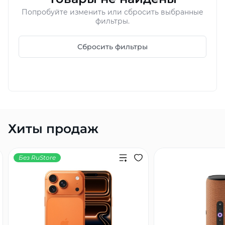
Попробуйте изменить или сбросить выбранные
Добавляйте товары
фильтры.
в корзину
Сбросить фильтры
Оплачивайте сегодня только
25
% картой любого банка
Получайте товар
выбранный способом
Хиты продаж
Оставшиеся
75
% будут
Без RuStore
списываться
с вашей карты
по
25
%
каждые 2 недели
Подробнее