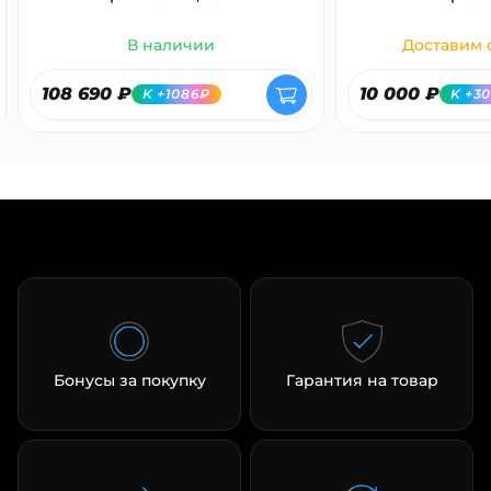
В наличии
Доставим с
108 690 ₽
10 000 ₽
K +1086₽
K +3
Бонусы за покупку
Гарантия на товар