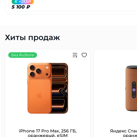
K +255₽
5 100 ₽
Хиты продаж
Без RuStore
iPhone 17 Pro Max, 256 ГБ,
Яндекс Ста
оранжевый, eSIM
оран