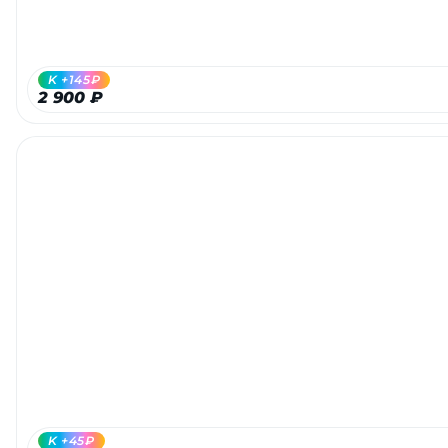
K +145₽
2 900 ₽
K +45₽