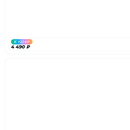
об оплате Плайтом
Остались вопросы?
25
K +224₽
8 800 302-02-51
4 490 ₽
plait.ru
раз в 2
недели