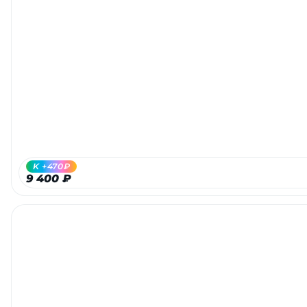
K +470₽
9 400 ₽