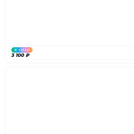
K +155₽
3 100 ₽