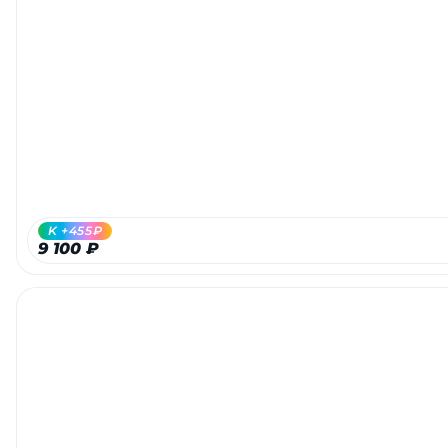
Добавляйте товары
в корзину
Оплачивайте сегодня только
25
% картой любого банка
Получайте товар
K +455₽
выбранный способом
9 100 ₽
Оставшиеся
75
% будут
списываться
с вашей карты
по
25
%
каждые 2 недели
Подробнее