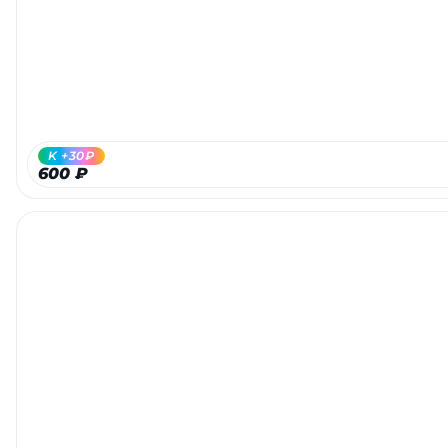
K +30₽
600 ₽