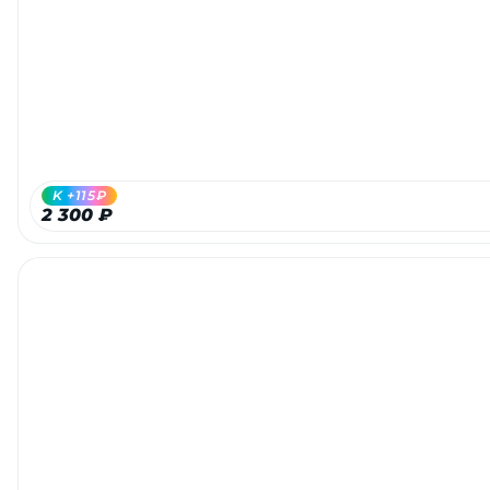
K +115₽
2 300 ₽