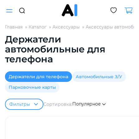
Главная
Каталог
Аксессуары
Аксессуары автомоби
Для клиентов всех банков
Держатели
автомобильные для
Разбейте
телефона
оплату
на части
без переплат
Держатели для телефона
Автомобильные З/У
Парковочные карты
График платежей
Популярное
Сортировка:
Фильтры
Сегодня
25
%