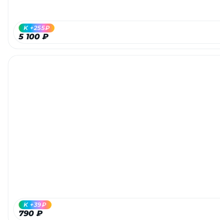
K +255₽
5 100 ₽
раз в 2 недели
K +39₽
790 ₽