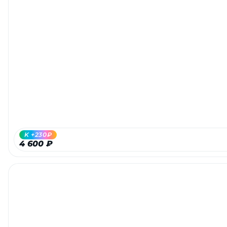
K +230₽
4 600 ₽