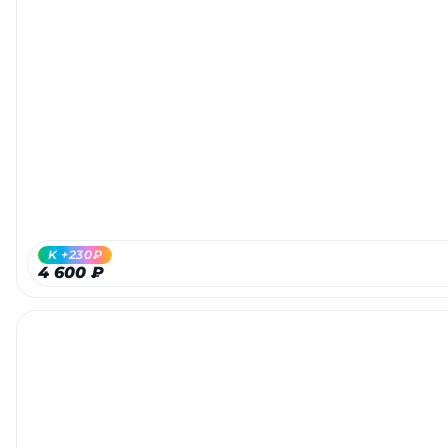
K +230₽
4 600 ₽