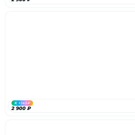
K +145₽
2 900 ₽