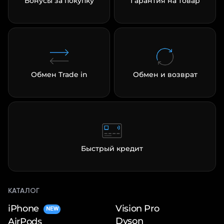
Бонусы за покупку
Гарантия на товар
Обмен Trade in
Обмен и возврат
раз в 2 недели
Быстрый кредит
КАТАЛОГ
iPhone
Vision Pro
NEW
Dyson
AirPods