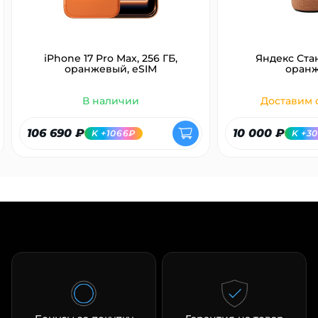
об оплате Плайтом
iPhone 17 Pro Max, 256 ГБ,
Яндекс Ста
оранжевый, eSIM
оран
Остались вопросы?
25
В наличии
Доставим с
8 800 302-02-51
plait.ru
раз в 2
106 690 ₽
10 000 ₽
K +1066₽
K +3
недели