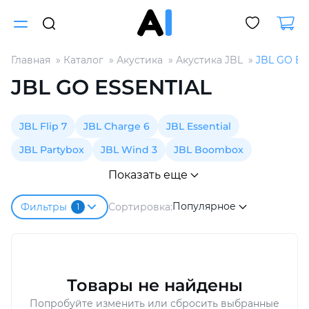
Главная
Каталог
Акустика
Акустика JBL
JBL GO ES
Для клиентов всех банков
JBL GO ESSENTIAL
Разбейте
JBL Flip 7
JBL Charge 6
JBL Essential
оплату
на части
JBL Partybox
JBL Wind 3
JBL Boombox
без переплат
Показать еще
Популярное
Сортировка:
Фильтры
1
График платежей
Сегодня
25
%
Товары не найдены
Попробуйте изменить или сбросить выбранные