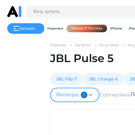
Каталог
Новинки
iPhone 17 Pro Max
iPhone
iPa
Главная
Каталог
Акустика
Аку
JBL Pulse 5
JBL Flip 7
JBL Charge 6
JB
П
Фильтры
Сортировка:
1