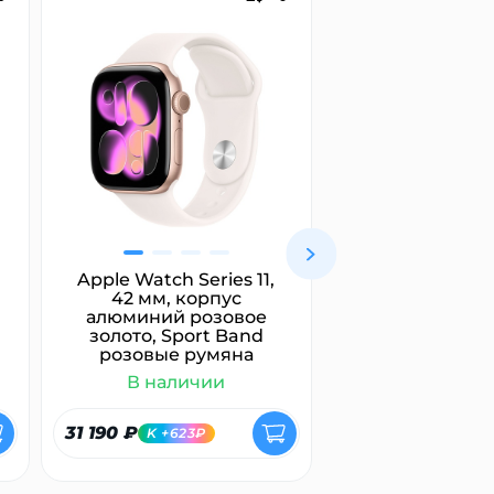
Apple Watch Series 11,
Marshall Maj
42 мм, корпус
белый
алюминий розовое
золото, Sport Band
розовые румяна
В наличии
В налич
31 190 ₽
7 400 ₽
K +623₽
K +148₽