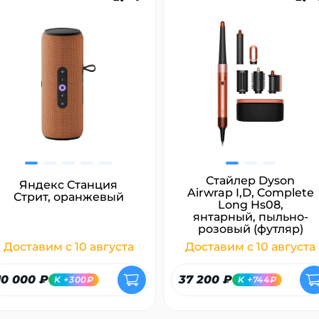
раз в 2 недели
Стайлер Dyson
Яндекс Станция
Airwrap I,D, Complete
Стрит, оранжевый
Long Hs08,
янтарный, пыльно-
розовый (футляр)
Доставим с 10 августа
Доставим с 10 августа
10 000 ₽
37 200 ₽
K +300₽
K +744₽