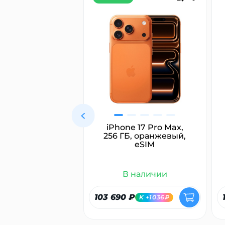
ямитель для
iPhone 17 Pro Max,
с Dyson HT01
256 ГБ, оранжевый,
rait, розовый/
eSIM
овое золото
 наличии
В наличии
₽
103 690 ₽
K +628₽
K +1036₽