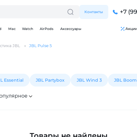
+7 (9
Контакты
Акци
d
Mac
Watch
AirPods
Аксессуары
стика JBL
JBL Pulse 5
L Essential
JBL Partybox
JBL Wind 3
JBL Boom
Для клиентов всех банков
опулярное
Разбейте
оплату
на части
без переплат
Товары не найдены