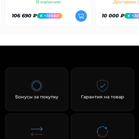
В наличии
Доставим с
106 690 ₽
10 000 ₽
K +1066₽
K +3
Бонусы за покупку
Гарантия на товар