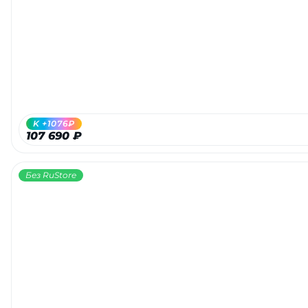
Добавляйте товары
в корзину
Оплачивайте сегодня только
25
% картой любого банка
K +1076₽
107 690 ₽
Получайте товар
выбранный способом
Без RuStore
Оставшиеся
75
% будут
списываться
с вашей карты
по
25
%
каждые 2 недели
Подробнее