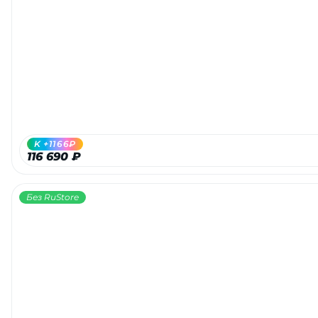
K +1166₽
116 690 ₽
Без RuStore