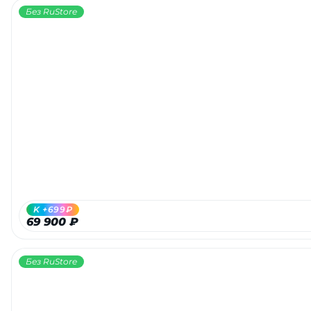
Без RuStore
K +699₽
69 900 ₽
Без RuStore