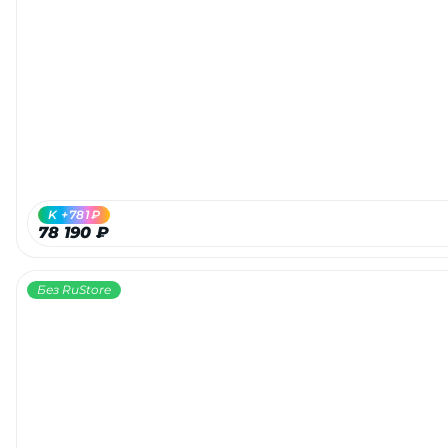
K +781₽
78 190 ₽
Без RuStore