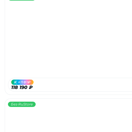
K +1181₽
118 190 ₽
Без RuStore