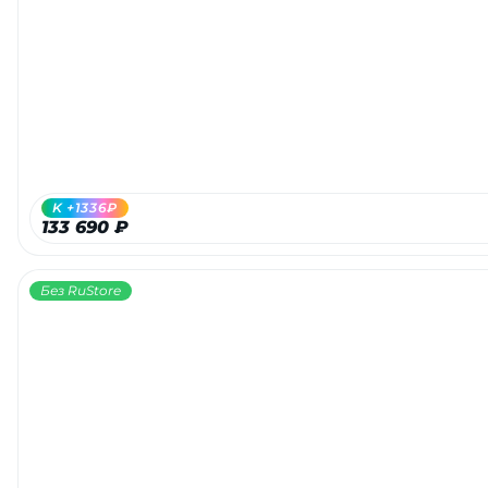
K +1336₽
133 690 ₽
Без RuStore