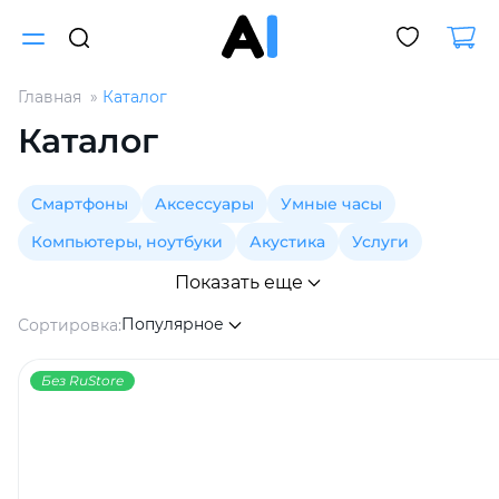
Главная
Каталог
Для клиентов всех банков
Каталог
Разбейте
Смартфоны
Аксессуары
Умные часы
оплату
на части
Компьютеры, ноутбуки
Акустика
Услуги
без переплат
Показать еще
Популярное
Сортировка:
График платежей
Без RuStore
Сегодня
25
%