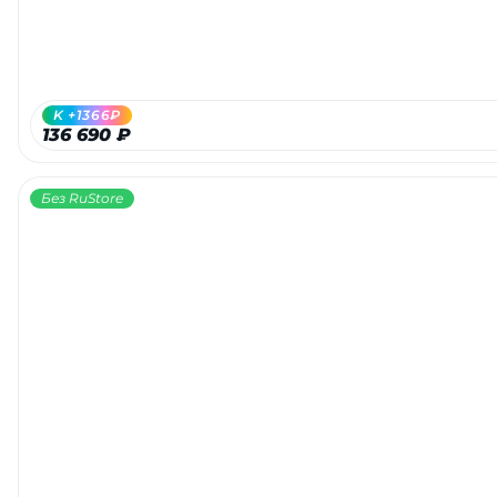
K +1366₽
136 690 ₽
Без RuStore