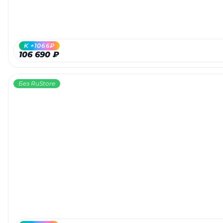
об оплате Плайтом
K +1066₽
106 690 ₽
Остались вопросы?
25
8 800 302-02-51
Без RuStore
plait.ru
раз в 2
недели