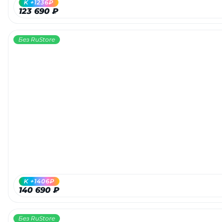
K +1236₽
123 690 ₽
Без RuStore
раз в 2 недели
K +1406₽
140 690 ₽
Без RuStore