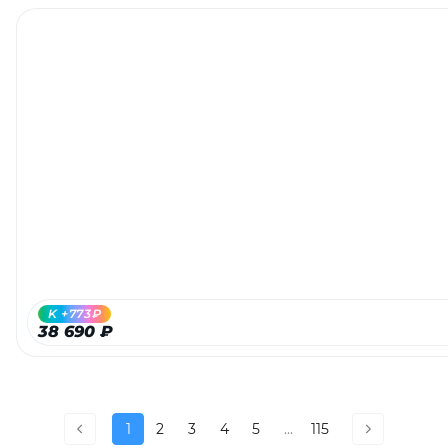
K +773₽
38 690 ₽
1
2
3
4
5
...
115