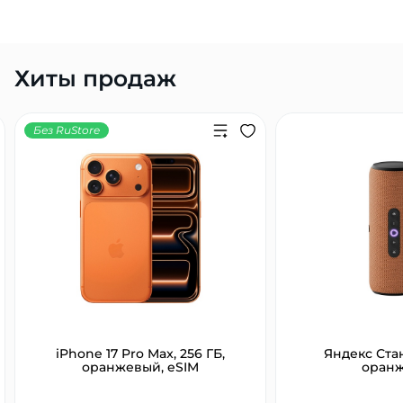
Хиты продаж
Без RuStore
iPhone 17 Pro Max, 256 ГБ,
Яндекс Ста
оранжевый, eSIM
оран