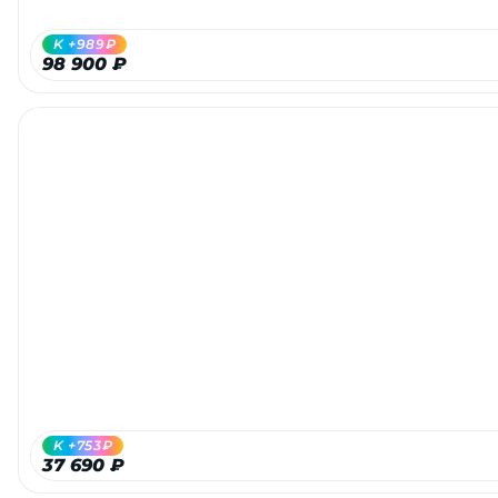
K +989₽
98 900 ₽
K +753₽
37 690 ₽