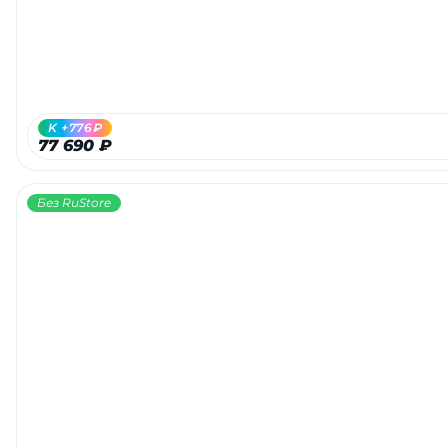
K +776₽
77 690 ₽
Без RuStore