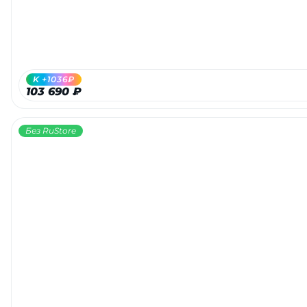
K +1036₽
103 690 ₽
Без RuStore