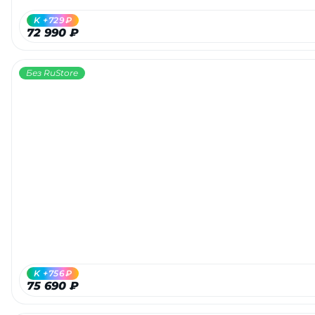
K +729₽
72 990 ₽
Без RuStore
K +756₽
75 690 ₽