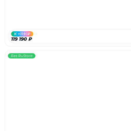
K +1191₽
119 190 ₽
Без RuStore