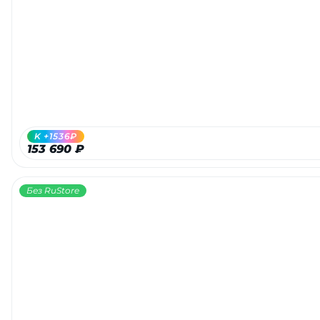
K +1536₽
153 690 ₽
Без RuStore