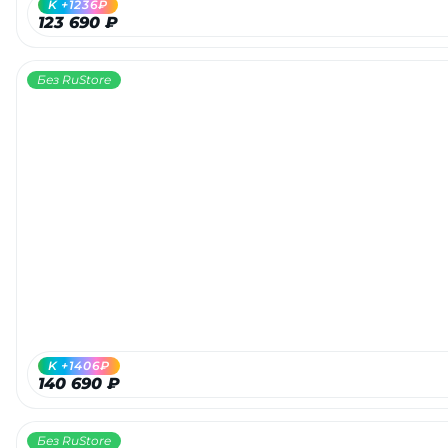
K +1236₽
123 690 ₽
Без RuStore
раз в 2 недели
K +1406₽
140 690 ₽
Без RuStore