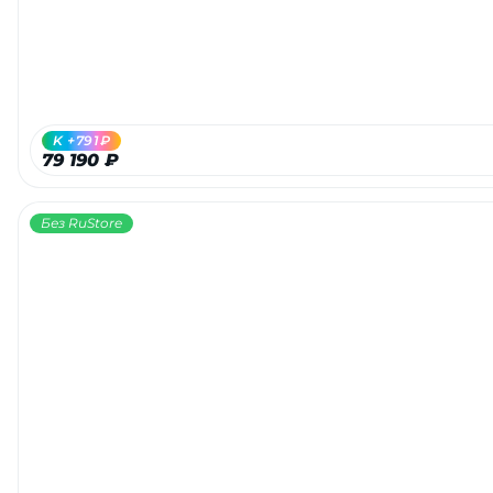
K +791₽
79 190 ₽
Без RuStore