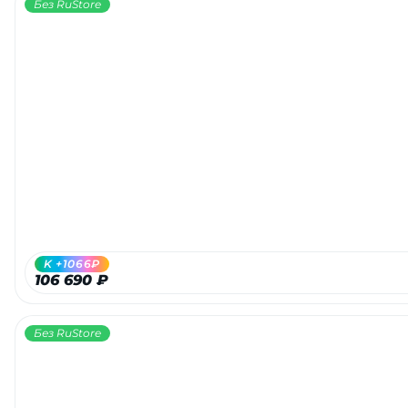
Без RuStore
K +1066₽
106 690 ₽
Без RuStore