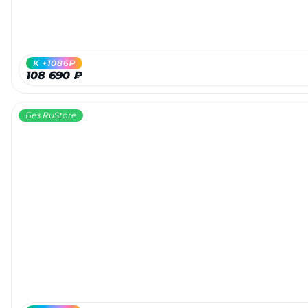
об оплате Плайтом
K +1086₽
108 690 ₽
Остались вопросы?
25
8 800 302-02-51
Без RuStore
plait.ru
раз в 2
недели