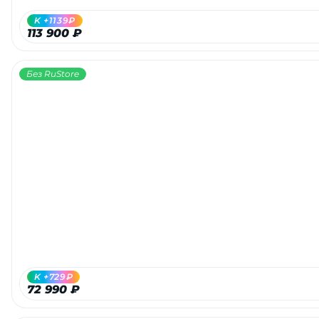
K +1139₽
113 900 ₽
Без RuStore
K +729₽
72 990 ₽