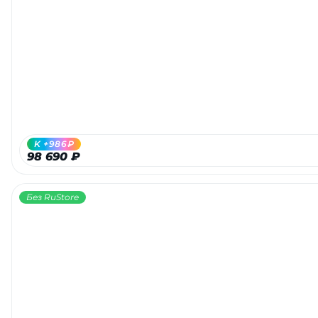
K +986₽
98 690 ₽
Без RuStore