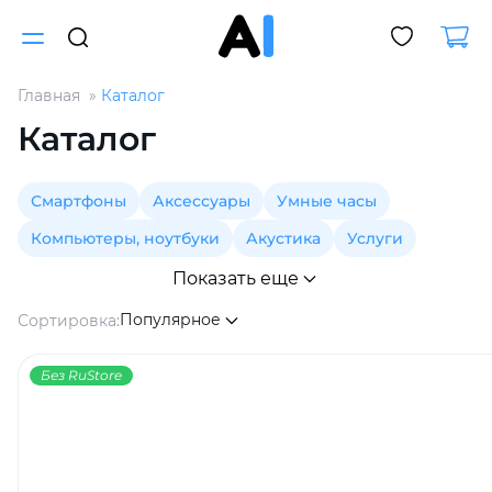
Главная
Каталог
Для клиентов всех банков
Каталог
Разбейте
Смартфоны
Аксессуары
Умные часы
оплату
на части
Компьютеры, ноутбуки
Акустика
Услуги
без переплат
Показать еще
Популярное
Сортировка:
График платежей
Без RuStore
Сегодня
25
%