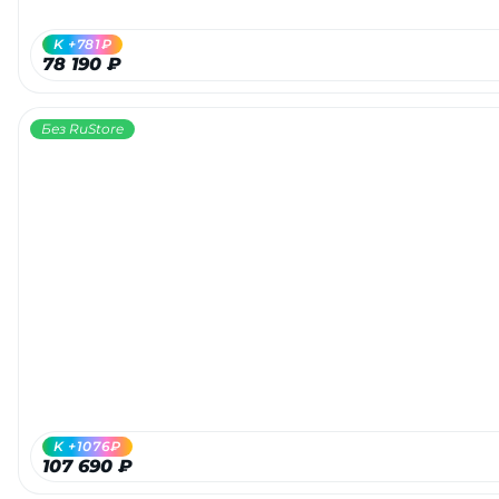
K +781₽
78 190 ₽
Без RuStore
K +1076₽
107 690 ₽