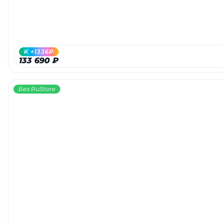
K +1336₽
133 690 ₽
Без RuStore