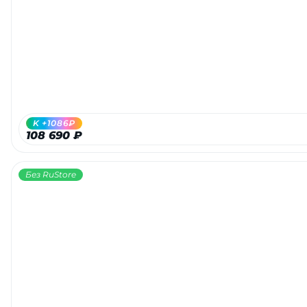
Добавляйте товары
в корзину
Оплачивайте сегодня только
25
% картой любого банка
K +1086₽
108 690 ₽
Получайте товар
выбранный способом
Без RuStore
Оставшиеся
75
% будут
списываться
с вашей карты
по
25
%
каждые 2 недели
Подробнее