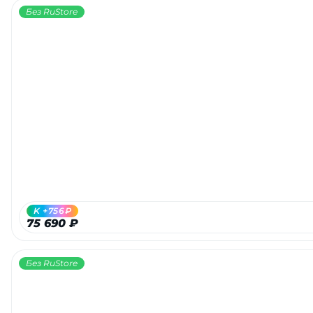
Без RuStore
K +756₽
75 690 ₽
Без RuStore