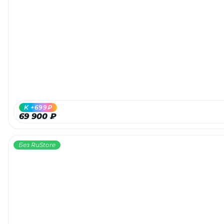
K +699₽
69 900 ₽
Без RuStore