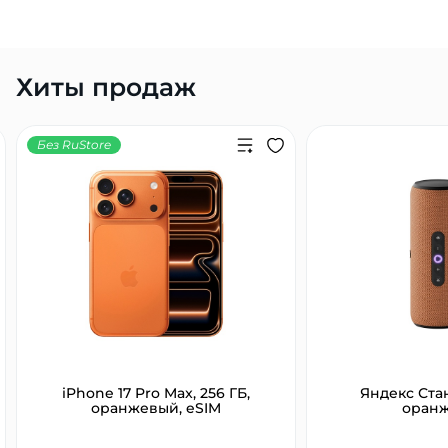
Хиты продаж
Без RuStore
iPhone 17 Pro Max, 256 ГБ,
Яндекс Ста
оранжевый, eSIM
оран