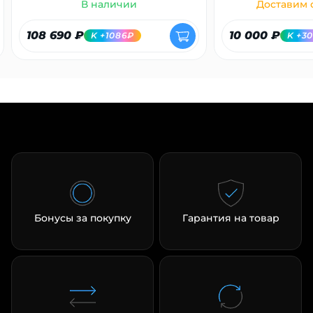
В наличии
Доставим с
108 690 ₽
10 000 ₽
K +1086₽
K +3
Бонусы за покупку
Гарантия на товар