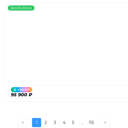
Без RuStore
K +959₽
95 900 ₽
1
2
3
4
5
...
115