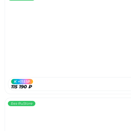
K +1151₽
115 190 ₽
Без RuStore