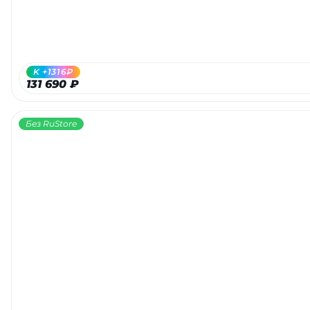
K +1316₽
131 690 ₽
Без RuStore