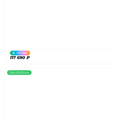
K +1176₽
117 690 ₽
Без RuStore