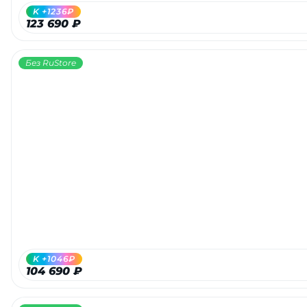
K +1236₽
123 690 ₽
Без RuStore
K +1046₽
104 690 ₽