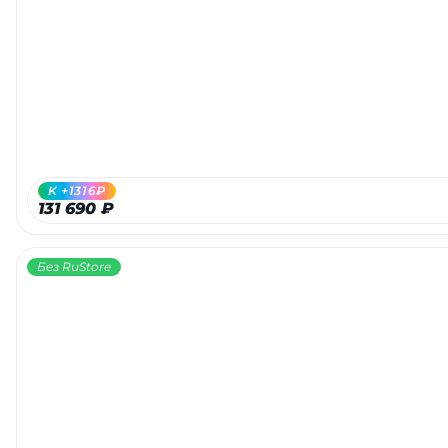
K +1316₽
131 690 ₽
Без RuStore