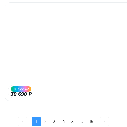
K +773₽
38 690 ₽
1
2
3
4
5
...
115