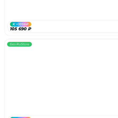
об оплате Плайтом
K +1056₽
105 690 ₽
Остались вопросы?
25
8 800 302-02-51
Без RuStore
plait.ru
раз в 2
недели