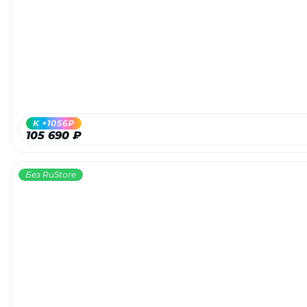
Добавляйте товары
в корзину
Оплачивайте сегодня только
25
% картой любого банка
K +1056₽
105 690 ₽
Получайте товар
выбранный способом
Без RuStore
Оставшиеся
75
% будут
списываться
с вашей карты
по
25
%
каждые 2 недели
Подробнее