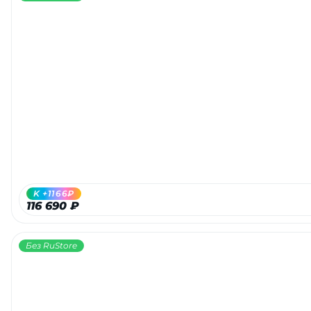
K +1166₽
116 690 ₽
Без RuStore