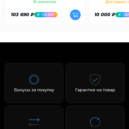
В наличии
Доставим с
103 690 ₽
10 000 ₽
K +1036₽
K +3
Бонусы за покупку
Гарантия на товар