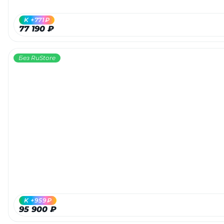
K +771₽
77 190 ₽
Без RuStore
K +959₽
95 900 ₽