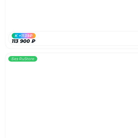
K +1139₽
113 900 ₽
Без RuStore