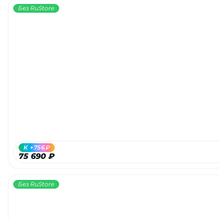
Без RuStore
K +756₽
75 690 ₽
Без RuStore