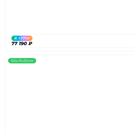
K +771₽
77 190 ₽
Без RuStore