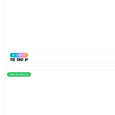
K +781₽
78 190 ₽
Без RuStore