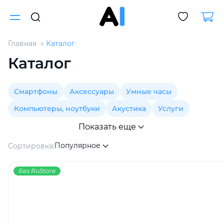
Главная
Каталог
Для клиентов всех банков
Каталог
Разбейте
Смартфоны
Аксессуары
Умные часы
оплату
на части
Компьютеры, ноутбуки
Акустика
Услуги
без переплат
Показать еще
Популярное
Сортировка:
График платежей
Без RuStore
Сегодня
25
%