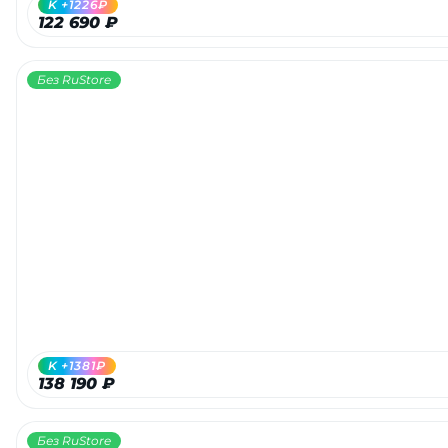
K +1226₽
122 690 ₽
Без RuStore
раз в 2 недели
K +1381₽
138 190 ₽
Без RuStore