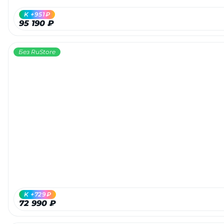
K +951₽
95 190 ₽
Без RuStore
K +729₽
72 990 ₽