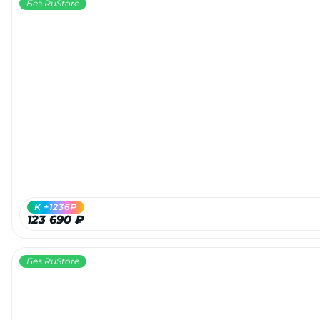
Без RuStore
K +1236₽
123 690 ₽
Без RuStore