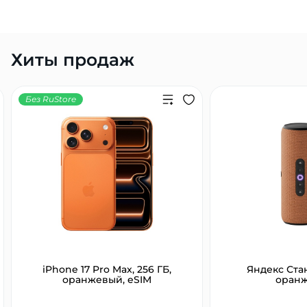
Хиты продаж
Без RuStore
iPhone 17 Pro Max, 256 ГБ,
Яндекс Ста
оранжевый, eSIM
оран