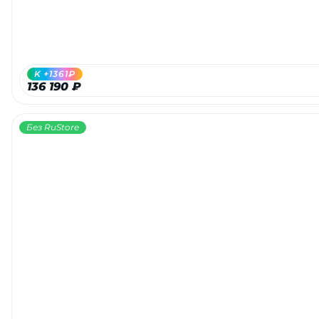
K +1361₽
136 190 ₽
Без RuStore