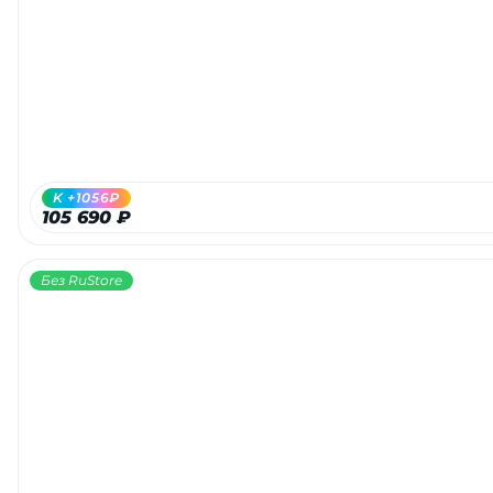
Добавляйте товары
в корзину
Оплачивайте сегодня только
25
% картой любого банка
K +1056₽
105 690 ₽
Получайте товар
выбранный способом
Без RuStore
Оставшиеся
75
% будут
списываться
с вашей карты
по
25
%
каждые 2 недели
Подробнее