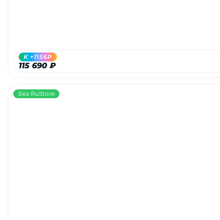
K +1156₽
115 690 ₽
Без RuStore