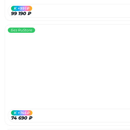
K +991₽
99 190 ₽
Без RuStore
K +746₽
74 690 ₽