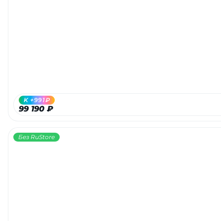
K +991₽
99 190 ₽
Без RuStore