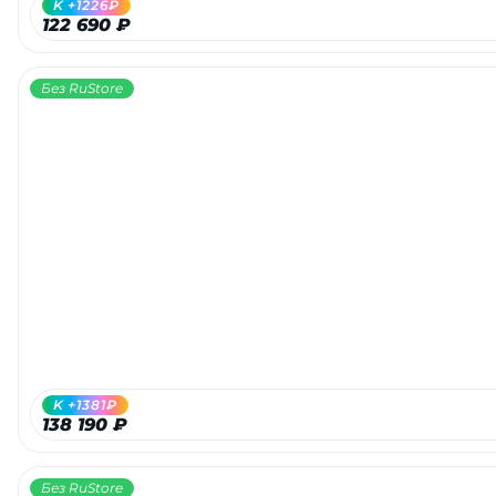
K +1226₽
122 690 ₽
Без RuStore
раз в 2 недели
K +1381₽
138 190 ₽
Без RuStore