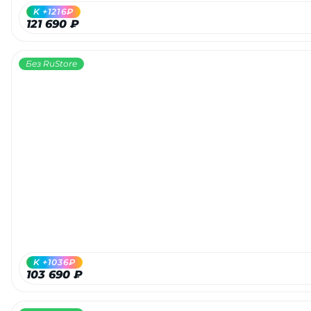
K +1216₽
121 690 ₽
Без RuStore
K +1036₽
103 690 ₽