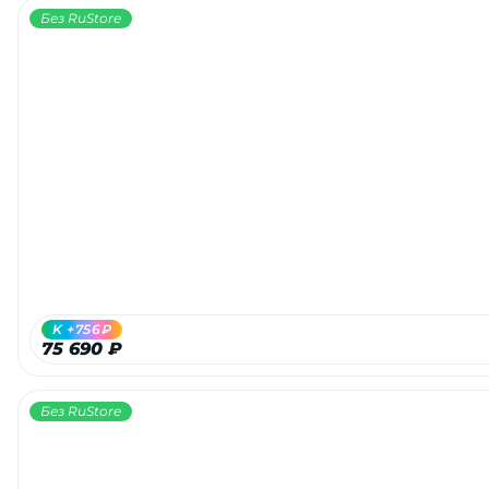
Без RuStore
K +756₽
75 690 ₽
Без RuStore