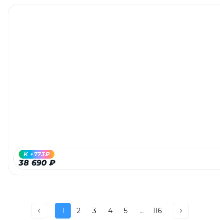
K +773₽
38 690 ₽
1
2
3
4
5
...
116