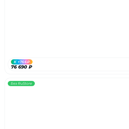
K +766₽
76 690 ₽
Без RuStore