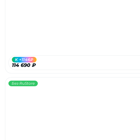
K +1146₽
114 690 ₽
Без RuStore