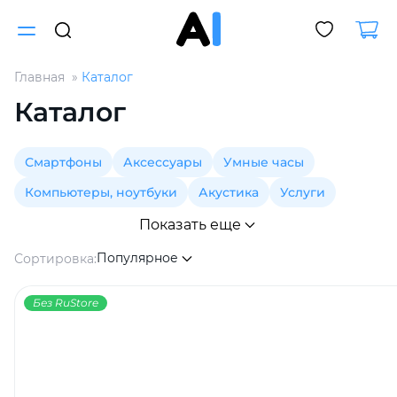
Главная
Каталог
Для клиентов всех банков
Каталог
Разбейте
Смартфоны
Аксессуары
Умные часы
оплату
на части
Компьютеры, ноутбуки
Акустика
Услуги
без переплат
Показать еще
Популярное
Сортировка:
График платежей
Без RuStore
Сегодня
25
%