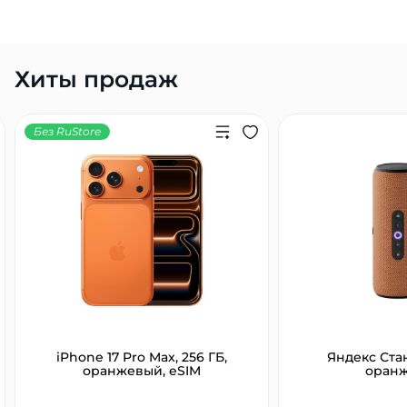
Хиты продаж
Без RuStore
iPhone 17 Pro Max, 256 ГБ,
Яндекс Ста
оранжевый, eSIM
оран