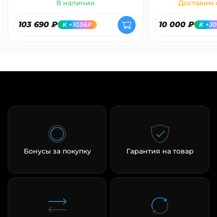
В наличии
Доставим с
103 690 ₽
10 000 ₽
K +1036₽
K +3
Бонусы за покупку
Гарантия на товар