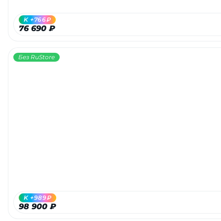
K +766₽
76 690 ₽
Без RuStore
K +989₽
98 900 ₽