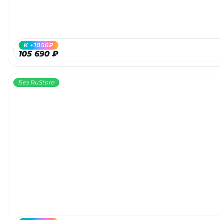
об оплате Плайтом
K +1056₽
105 690 ₽
Остались вопросы?
25
8 800 302-02-51
Без RuStore
plait.ru
раз в 2
недели