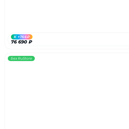
K +766₽
76 690 ₽
Без RuStore