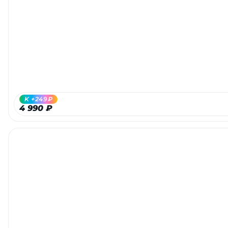
Добавляйте товары
в корзину
Оплачивайте сегодня только
25
% картой любого банка
K +249₽
Получайте товар
4 990 ₽
выбранный способом
Оставшиеся
75
% будут
списываться
с вашей карты
по
25
%
каждые 2 недели
Подробнее