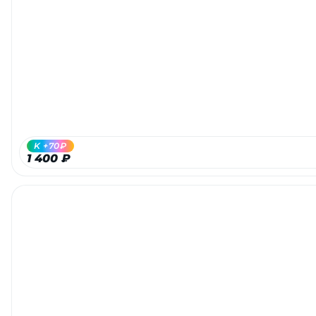
K +70₽
1 400 ₽