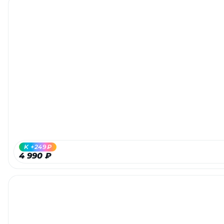
K +249₽
4 990 ₽