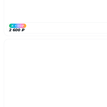
об оплате Плайтом
K +130₽
Остались вопросы?
2 600 ₽
25
8 800 302-02-51
plait.ru
раз в 2
недели