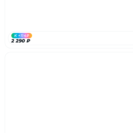
K +114₽
2 290 ₽