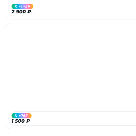
K +145₽
2 900 ₽
раз в 2 недели
K +75₽
1 500 ₽